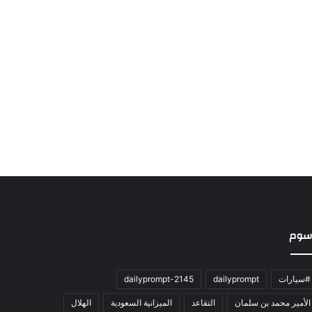
سوم
#سيارات
dailyprompt
dailyprompt-2145
الأمير محمد بن سلمان
التقاعد
الميزانية السعودية
الهلال