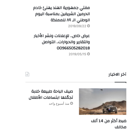
مفتي جمهورية الهند يهنئ خادم
الحرمين الشريفين بمناسبة اليوم
الوطني الـ ٨٩ للمملكة
2019/09/22
عرض خاص.. للإعلانات ونشر الأخبار
والتقارير والحوارات.. التواصل
00966505282018
2019/05/15
آخر الاخبار
صيف الباحة طبيعة خلابة
تجمّلها ابتسامات الأطفال
منذ أسبوع واحد
ضبط أكثر من 14 ألف
مخالف