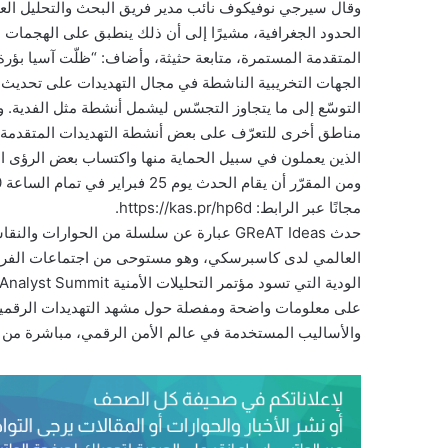
وقال سيرجي نوفيكوف نائب مدير فريق البحث والتحليل العالمي
الحدود الجغرافية، مشيرًا إلى أن ذلك ينطبق على الهجمات ا
المتقدمة المستمرة، متابعة حثيثة، وأضاف: “ظلّت آسيا بؤ
الجهات التخريبية الناشطة في مجال التهديدات على تحديث أدو
التوسّع إلى ما يتجاوز التجسّس ليشمل أنشطة مثل الفدية. و
مناطق أخرى للتعرّف على بعض أنشطة التهديدات المتقدمة
الذين يعملون في سبيل الحماية منها واكتساب بعض الرؤى المت
مجانًا عبر الرابط: https://kas.pr/hp6d.
حدث GReAT Ideas عبارة عن سلسلة من الحوارا
العالمي لدى كاسبرسكي، وهو مستوحى من اجتماعات الفريق الم
على معلومات واضحة ومفصلة حول مشهد التهديدات الرقمية
والأساليب المستخدمة في عالم الأمن الرقمي، مباشرة من