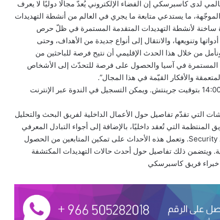
 لدى كاسبرسكي إن الفضاء الإلكتروني يُعدّ مجالًا دوليًا لا يعرف
لموجّهة، ما يستدعي متابعة ما يجري في العالم من أنشطة التهديدات
رة ساخنة لأنشطة التهديدات المتقدمة المستمرة في ظلّ حرص
اتها وتنويعها، والانتقال إلى أنواع جديدة من الأهداف، وحتى
نأمل من خلال هذا الحدث الإقليمي أن نتيح فرصة للباحثين من
 المستمرة في آسيا والحصول على فرصة للتحدّث إلى الأشخاص
عمقة والأفكار القيّمة في هذا المجال”.
ومن المقرّر أن يقام الحدث يوم 25 فبراير في تمام الساعة 14:00 بتوقيت جرينتش. ويمكن التسجيل في الندوة عبر الإنترنت
ت والنقاشات التي تقدّم تفاصيل حول الأعمال الداخلية لفريق البحث والتحليل
نتظمة التي تُعقد داخليًا، بالإضافة إلى أجواء التبادل المعرفي
الودية التي تسود مؤتمر التحليلات الأمنية Security Analyst Summit. وتعمل هذه الأحداث على تمكين المتابعين من الحصول
. ويتضمن ذلك تفاصيل حول أحدث حالات التهديدات المكتشفة
 خبراء فريق كاسبرسكي