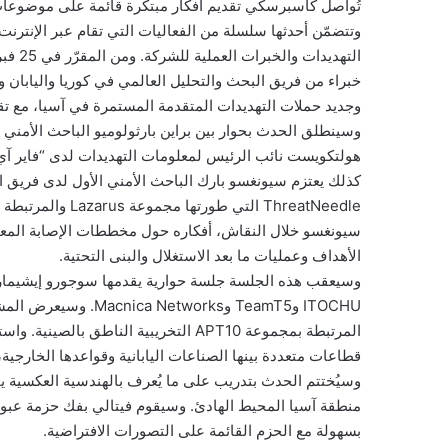
تُواصل كاسبرسكي تقديم أفكار مبتكرة قائمة على موضوعات م
وتتضمّن أحدثها سلسلة من الفعاليات التي تقام عبر الإنتر
خبراء من فريق البحث والتحليل العالمي في كوريا واليابان
وجديد حملات التهديدات المتقدمة المستمرة في آسيا، مع ت
وسينطلق الحدث بحوار بين براين بارثولوميو الباحث الأمن
هولتكويست نائب الرئيس لمعلومات التهديدات لدى “فاير آي”، ل
كذلك يعتزم سيونغسو بارك الباحث الأمني الأول لدى فريق ا
ThreatNeedle التي
الأهداف وعمليات ما بعد الاستغلال والبنى التحتية.
وسيعقب هذه الجلسة جلسة حوارية يقدمها سوجورو إيشيمارو
قطاعات متعددة بينها الصناعات اليابانية وقواعدها الخارجي
وسيُختتم الحدث بتدريب على ما يُعرف بالهندسية العكسية ي
منطقة آسيا المحيط الهادئ. وسيقوم فيتالي بفك حزمة عبوتين
بسهولة مع الحزم القائمة على التصورات الافتراضية.