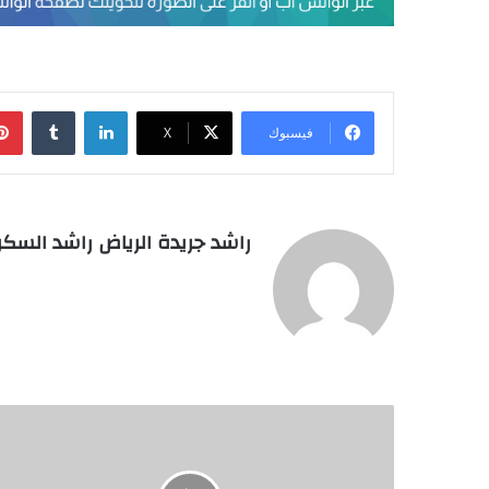
لينكدإن
فيسبوك
‫X
راشد جريدة الرياض راشد السكر
مليار
ريال
حجم
استثمارات