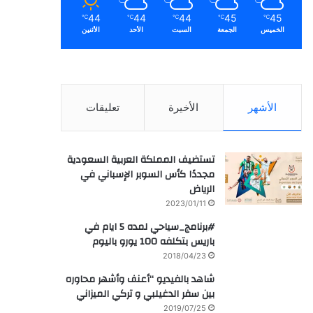
44
44
44
45
45
℃
℃
℃
℃
℃
الخميس
الجمعة
السبت
الأحد
الأثنين
الأشهر
الأخيرة
تعليقات
تستضيف المملكة العربية السعودية
مجددًا كأس السوبر الإسباني في
الرياض
2023/01/11
#برنامج_سياحي لمده 5 ايام في
باريس بتكلفه 100 يورو باليوم
2018/04/23
شاهد بالفيديو “أعنف وأشهر محاوره
بين سفر الدغيلبي و تركي الميزاني
2019/07/25