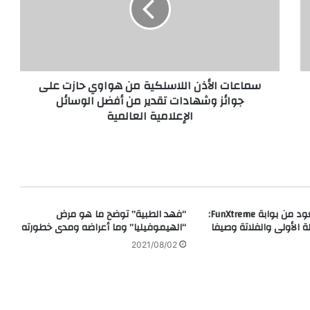
هواوي
حازت
على
جوائز
وشهادات
سماعات الأذن اللاسلكية من هواوي حازت على
تقدير
جوائز وشهادات تقدير من أفضل الوسائل
من
الإعلامية العالمية
أفضل
الوسائل
الإعلامية
العالمية
SWS العالمية تعود من بوابة FunXtreme:
“فهد الطبية” توضح ما هو مرض
ولة الأولى والفلاتة وصيفا
“الهيموفيليا” وما أعراضه ومدى خطورته
2021/08/02