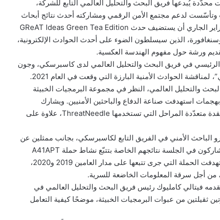
حدّدة يُبدعها فريق البحث والتحليل العالمي التابع للشركة،
نت وتأسّست لدعم مجتمع الأمن الرقمي ومشاركته أحدث نتائج أبحاث
التهديدات والخبرات العملية للشركة. ومن المقرّر في 25 فبراير الجاري أن يستضيف حدث GReAT Ideas Green Tea Edition
 وسنغافورة، الذين سيسلطون الضوء على أحدث الحوادث الإلكترونية،
قديم ورشة حول مفهوم الهندسة العكسية.
ي الرئيسي في فريق البحث والتحليل العالمي لدى كاسبرسكي، وجون
مناقشة الحوادث الأمنية البارزة التي وقعت في العام 2021.
لبحث والتحليل العالمي، النظر في مجموعة البرمجيات الخبيثة
 طورتها مجموعة Lazarus والمرتبطة بهجمات استهدفت صناعة الدفاع والباحثين الأمنيين. ويشارك
سيونغسو خلال النقاش، أفكاره حول مخططات الإصابة المعقدة متعدّدة المراحل التي تستخدمها ThreatNeedle، علاوة على
 الباحث الأمني في الفريق التابع لكاسبرسكي، بجانب ممثلين عن
ITOCHU وTeamT5 وMacnica Networks. وسيعرض المشاركون في الجلسة نتائجهم الخاصة بتتبّع نشاط حملة A41APT
المرتبطة بمجموعة APT10 التخريبية الناطق بالصينية. واستهدفت الحملة التي جرى تتبعها على مدار العامين 2019 و2020،
ة، من أجل سرقة المعلومات الخاضعة للسرية.
قدمه فيتالي كامليوك رئيس فريق البحث والتحليل العالمي في
 ثقيلتين من عبوات البرمجيات الخبيثة، موضحًا كيفية التعامل