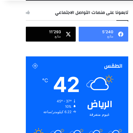
عن
تابعونا على منصات التواصل الاجتماعي
11٬293
5٬240
متابع
متابع
الطقس
42
℃
الرياض
45º - 37º
10%
6.22 كيلومتر/ساعة
غيوم متفرقة