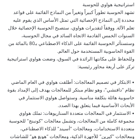
استراتيجية هواوي للحوسبة
تشهد الحوسبة تطوراً كبيراً وتغيراً من النماذج القائمة على قواعد
محددة إلى النماذج الإحصائية التي تمثل الأساس الذي يقوم عليه
تعلم الآلة. ووفقاً لتقديرات هواوي، ستصبح الحوسبة الإحصائية خلال
السنوات الخمس القادمة الاتجاه السائد في مجال الحوسبة،
وستستأثر الحوسبة القائمة على الذكاء الاصطناعي بـ80 بالمائة من
القوة الحاسوبية المستخدمة حول العالم.
وللحفاظ على مكانتها الرائدة في السوق، وضعت هواوي استراتيجية
تركز على أربعة محاور رئيسية:
• الابتكار في تصميم المعالجات: أطلقت هواوي في العام الماضي
نظام “دافنشي”، وهو نظام مبتكر للمعالجات يهدف إلى الإمداد بقوة
حاسوبية هائلة بتكلفة مناسبة. وستواصل هواوي الاستثمار في
الأبحاث الأساسية فيما يتعلق بهذا الصدد.
• الاستثمار في المعالجات متعددة السناريوهات: تملك هواوي
مجموعة كاملة من المعالجات، وتشمل معالجات “كونبنج” للحوسبة
متعددة الاستخدامات، ومعالجات “أسيند” للذكاء الاصطناعي،
ومعالجات “كيرين” للأجهزة الذكية، ومعالجات “هونغ هو” للشاشات