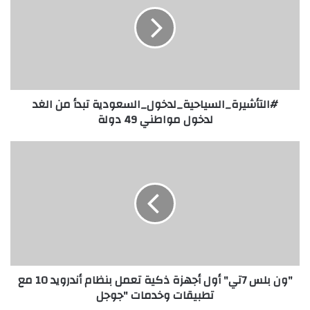
من
الغد
لدخول
مواطني
49
دولة
#التأشيرة_السياحية_لدخول_السعودية تبدأ من الغد
لدخول مواطني 49 دولة
"ون
بلس
7تي"
أول
أجهزة
ذكية
تعمل
بنظام
أندرويد
"ون بلس 7تي" أول أجهزة ذكية تعمل بنظام أندرويد 10 مع
10
تطبيقات وخدمات "جوجل
مع
تطبيقات