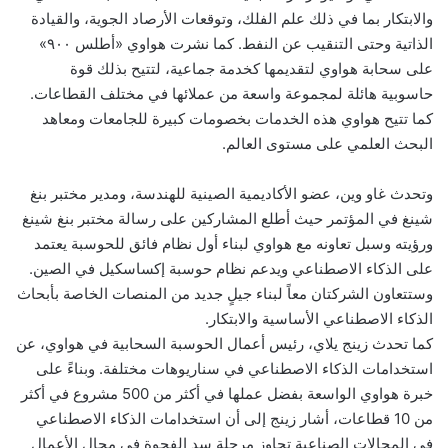
والابتكار بما في ذلك علم الفلك، وتوقعات الأرصاد الجوية، والقيادة
الذاتية وحتى التنقيب عن النفط. كما نشرت هواوي «أطلس ٩٠٠»
على سحابة هواوي لتقديمها كخدمة جماعية، لتتيح بذلك قوة
حاسوبية هائلة لمجموعة واسعة من عملائها في مختلف القطاعات.
كما تتيح هواوي هذه الخدمات بخصومات كبيرة للجامعات ومعاهد
البحث العلمي على مستوى العالم.
وتحدث غاو وين، عضو الأكاديمية الصينية للهندسة، ومدير مختبر بنغ
شينغ في المؤتمر حيث أطلع المشاركين على رسالة مختبر بنغ شينغ
ورؤيته وسبل تعاونه مع هواوي لبناء أول نظام فائق للحوسبة يعتمد
على الذكاء الاصطناعي ويدعم نظام حوسبة إكساسكيل في الصين.
وستتعاون الشركتان معاً لبناء جيلٍ جديد من المنصات الخاصة بأبحاث
الذكاء الاصطناعي الأساسية والابتكار.
كما تحدث زينج يلاي، رئيس أعمال الحوسبة السحابية في هواوي، عن
استخدامات الذكاء الاصطناعي في سناريوهات مختلفة. وبناءً على
خبرة هواوي الواسعة بفضل عملها في أكثر من 500 مشروع في أكثر
من 10 قطاعات، أشار زينج إلى أن استخدامات الذكاء الاصطناعي
في المجالات الصناعية تجاوز مرحلة سد الفجوة في مجال الأعمال