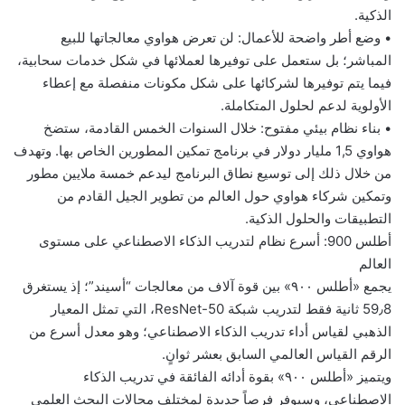
الذكية.
• وضع أطر واضحة للأعمال: لن تعرض هواوي معالجاتها للبيع
المباشر؛ بل ستعمل على توفيرها لعملائها في شكل خدمات سحابية،
فيما يتم توفيرها لشركائها على شكل مكونات منفصلة مع إعطاء
الأولوية لدعم لحلول المتكاملة.
• بناء نظام بيئي مفتوح: خلال السنوات الخمس القادمة، ستضخ
هواوي 1,5 مليار دولار في برنامج تمكين المطورين الخاص بها. وتهدف
من خلال ذلك إلى توسيع نطاق البرنامج ليدعم خمسة ملايين مطور
وتمكين شركاء هواوي حول العالم من تطوير الجيل القادم من
التطبيقات والحلول الذكية.
أطلس 900: أسرع نظام لتدريب الذكاء الاصطناعي على مستوى
العالم
يجمع «أطلس ٩٠٠» بين قوة آلاف من معالجات “أسيند”؛ إذ يستغرق
59٫8 ثانية فقط لتدريب شبكة ResNet-50، التي تمثل المعيار
الذهبي لقياس أداء تدريب الذكاء الاصطناعي؛ وهو معدل أسرع من
الرقم القياس العالمي السابق بعشر ثوانٍ.
ويتميز «أطلس ٩٠٠» بقوة أدائه الفائقة في تدريب الذكاء
الاصطناعي، وسيوفر فرصاً جديدة لمختلف مجالات البحث العلمي