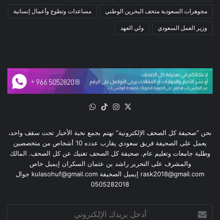
مجوهرات السعودية متحف البحرين الوطني
مساعدات وتطوع وأعمال إنسانية
وزير العمل السعودي
ولي العهد
‫X
انستقرام
‫TikTok
واتساب
نحن “صحيفة كل الصحف الإلكترونية” نهتم بجمع نخبة الأخبار تحت سقف واحد،
يعمل على الصحيفة فريق سعودي يقارب عدده 10 أشخاص من متخصصين
وطلبة جامعات وتعليم عام. صحيفة كل الصحف تغنيك عن كل الصحف. المالك
والمشرف على التحرير راشد بن عثمان السكران إيميل خاص
rask2018@gmail.com إيميل الصحيفة kulasohuf@gmail.com جوال
0505282018
أدخل
بريدك