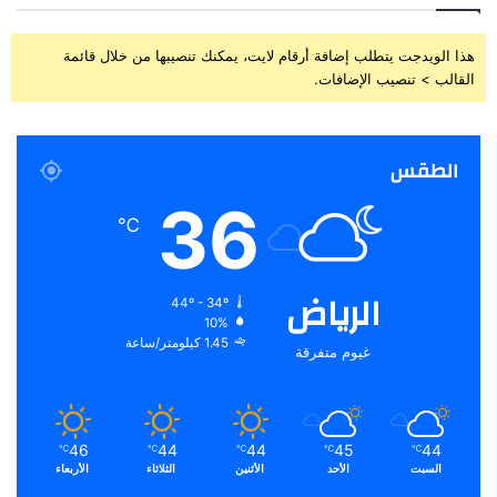
هذا الويدجت يتطلب إضافة أرقام لايت، يمكنك تنصيبها من خلال قائمة
القالب > تنصيب الإضافات.
الطقس
36
℃
الرياض
44º - 34º
10%
1.45 كيلومتر/ساعة
غيوم متفرقة
46
44
44
45
44
℃
℃
℃
℃
℃
السبت
الأحد
الأثنين
الثلاثاء
الأربعاء