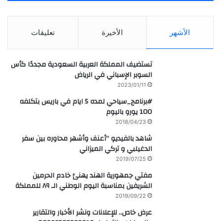
الأشهر
الأخيرة
تعليقات
تستضيف المملكة العربية السعودية مجددًا كأس
السوبر الإسباني في الرياض
2023/01/11
#برنامج_سياحي لمده 5 ايام في باريس بتكلفه
100 يورو باليوم
2018/04/23
شاهد بالفيديو “أعنف وأشهر محاوره بين سفر
الدغيلبي و تركي الميزاني
2019/07/25
مفتي جمهورية الهند يهنئ خادم الحرمين
الشريفين بمناسبة اليوم الوطني الـ ٨٩ للمملكة
2019/09/22
عرض خاص.. للإعلانات ونشر الأخبار والتقارير