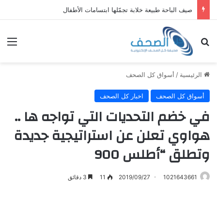
أمطار وبرد تضرب جنوب المملكة
بحث عن
الق
الرئيسية
/
أسواق كل الصحف
أسواق كل الصحف
اخبار كل الصحف
في خضم التحديات التي تواجه ها ..
هواوي تعلن عن استراتيجية جديدة
وتطلق “أطلس 900
1021643661
2019/09/27
11
3 دقائق