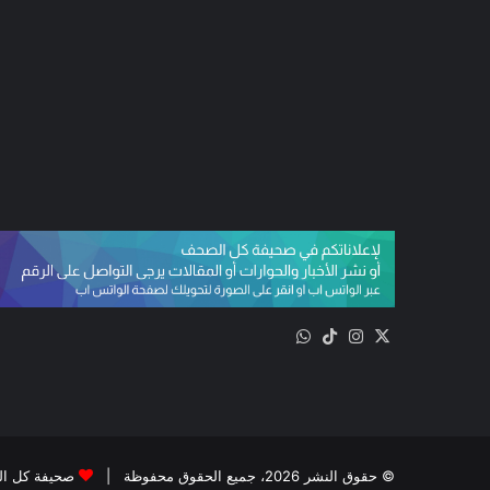
‫X
انستقرام
‫TikTok
واتساب
© حقوق النشر 2026، جميع الحقوق محفوظة |
صحيفة كل ا