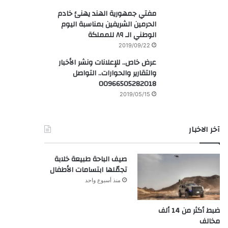
مفتي جمهورية الهند يهنئ خادم
الحرمين الشريفين بمناسبة اليوم
الوطني الـ ٨٩ للمملكة
2019/09/22
عرض خاص.. للإعلانات ونشر الأخبار
والتقارير والحوارات.. التواصل
00966505282018
2019/05/15
آخر الاخبار
صيف الباحة طبيعة خلابة
تجمّلها ابتسامات الأطفال
منذ أسبوع واحد
ضبط أكثر من 14 ألف
مخالف