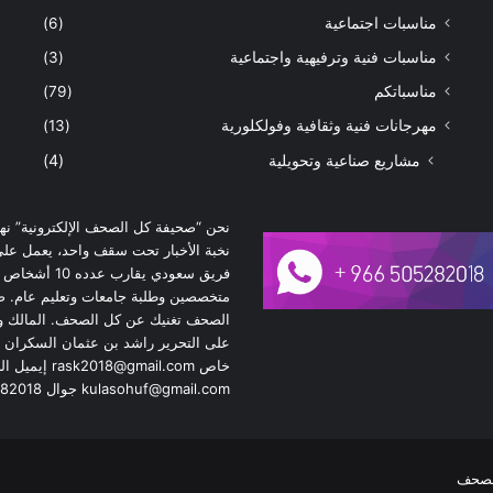
مناسبات اجتماعية
(6)
مناسبات فنية وترفيهية واجتماعية
(3)
مناسباتكم
(79)
مهرجانات فنية وثقافية وفولكلورية
(13)
مشاريع صناعية وتحويلية
(4)
نحن “صحيفة كل الصحف الإلكترونية” نه
نخبة الأخبار تحت سقف واحد، يعمل عل
فريق سعودي يقارب عدده 10 
متخصصين وطلبة جامعات وتعليم عام. 
الصحف تغنيك عن كل الصحف. المالك 
على التحرير راشد بن عثمان السكران إ
خاص ask2018@gmail.com
kulasohuf@gmail.com جوال 0505282018
لصحف