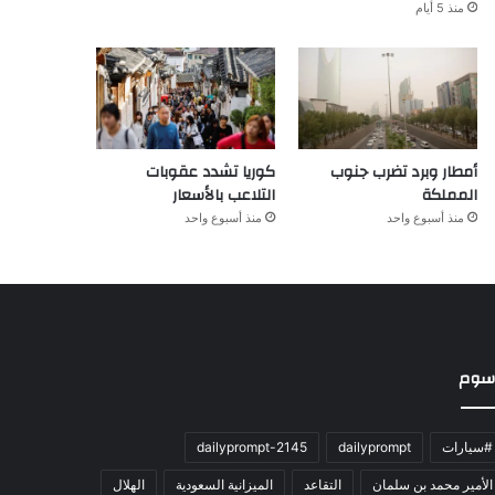
منذ 5 أيام
أمطار وبرد تضرب جنوب
كوريا تشدد عقوبات
المملكة
التلاعب بالأسعار
منذ أسبوع واحد
منذ أسبوع واحد
سوم
#سيارات
dailyprompt
dailyprompt-2145
الأمير محمد بن سلمان
التقاعد
الميزانية السعودية
الهلال