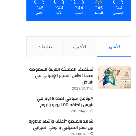
45
44
44
45
44
℃
℃
℃
℃
℃
الخميس
الجمعة
السبت
الأحد
الأثنين
الأشهر
الأخيرة
تعليقات
تستضيف المملكة العربية السعودية
مجددًا كأس السوبر الإسباني في
الرياض
2023/01/11
#برنامج_سياحي لمده 5 ايام في
باريس بتكلفه 100 يورو باليوم
2018/04/23
شاهد بالفيديو “أعنف وأشهر محاوره
بين سفر الدغيلبي و تركي الميزاني
2019/07/25