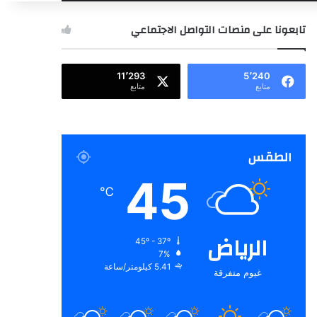
عن
تابعونا على منصات التواصل الاجتماعي
11٬293
5٬240
متابع
متابع
الطقس
45
℃
الرياض
45º - 37º
7%
5.41 كيلومتر/ساعة
غيوم متفرقة